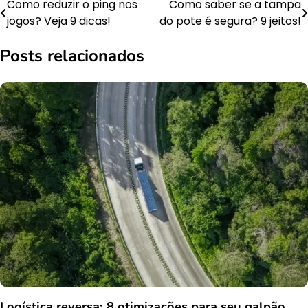
Como reduzir o ping nos
Como saber se a tampa
Navegação
jogos? Veja 9 dicas!
do pote é segura? 9 jeitos!
de
Posts relacionados
Post
Logística reversa: 8 otimizações para seu galpão