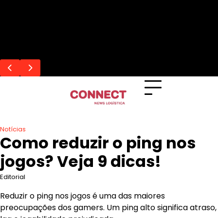
Skip
Últimas notícias
to
Mercado Pago bloqueou sua conta: como
Como avaliar transportadoras e
Gestão eficiente em canteiros de grande
Mudança interestadual: 9 coisas que você
O que é Agência de IA: Guia Completo para
content
recuperar acesso e valores
operadores logísticos antes de contratar?
porte
precisa saber!
Negócios Modernos
9 dicas para uma escolha segura!
Notícias
Como reduzir o ping nos
jogos? Veja 9 dicas!
Editorial
Reduzir o ping nos jogos é uma das maiores
preocupações dos gamers. Um ping alto significa atraso,