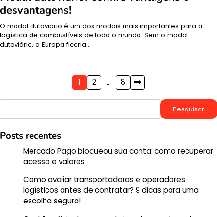
desvantagens!
O modal dutoviário é um dos modais mais importantes para a
logística de combustíveis de todo o mundo. Sem o modal
dutoviário, a Europa ficaria…
Paginação
1
2
…
8
de
Pesquisar
Pesquisar
posts
Posts recentes
Mercado Pago bloqueou sua conta: como recuperar
acesso e valores
Como avaliar transportadoras e operadores
logísticos antes de contratar? 9 dicas para uma
escolha segura!