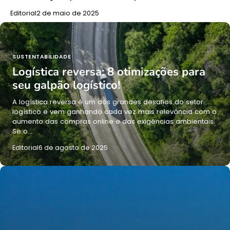
Editorial
2 de maio de 2025
SUSTENTABILIDADE
Logística reversa: 8 otimizações para
seu galpão logístico!
A logística reversa é um dos grandes desafios do setor
logístico e vem ganhando cada vez mais relevância com o
aumento das compras online e das exigências ambientais.
Se o…
Editorial
6 de agosto de 2025